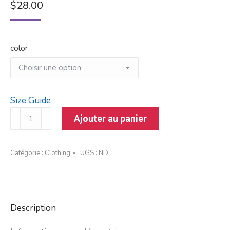
$
28.00
color
Size Guide
quantité
Ajouter au panier
de
Bonnet
Catégorie :
Clothing
UGS :
ND
à
revers
Description