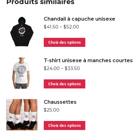
Produits similaires
Chandail à capuche unisexe
$
41.50
–
$
52.00
Ce
Choix des options
produit
a
T-shirt unisexe à manches courtes
plusieurs
$
24.00
–
$
33.50
variations.
Ce
Les
Choix des options
produit
options
a
peuvent
Chaussettes
plusieurs
être
$
25.00
variations.
choisies
Ce
Les
sur
Choix des options
produit
options
la