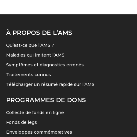
a
peuvent
page
plusieurs
être
du
variations.
choisies
produit
Les
sur
À PROPOS DE L’AMS
options
la
peuvent
page
Qu’est-ce que l’AMS ?
être
du
Maladies qui imitent l’AMS
choisies
produit
Symptômes et diagnostics erronés
sur
Traitements connus
la
page
Télécharger un résumé rapide sur l’AMS
du
PROGRAMMES DE DONS
produit
Collecte de fonds en ligne
Fonds de legs
Enveloppes commémoratives