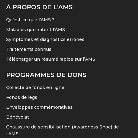
Les
sur
À PROPOS DE L’AMS
options
la
peuvent
page
Qu’est-ce que l’AMS ?
être
du
Maladies qui imitent l’AMS
choisies
produit
Symptômes et diagnostics erronés
sur
Traitements connus
la
page
Télécharger un résumé rapide sur l’AMS
du
PROGRAMMES DE DONS
produit
Collecte de fonds en ligne
Fonds de legs
Enveloppes commémoratives
Bénévolat
Chaussure de sensibilisation (Awareness Shoe) de
l’AMS