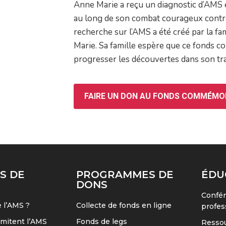
Anne Marie a reçu un diagnostic d’AMS 
au long de son combat courageux contre
recherche sur l’AMS a été créé par la f
Marie. Sa famille espère que ce fonds con
progresser les découvertes dans son tr
FAIRE UN DON AU FONDS COMMÉMOR
S DE
PROGRAMMES DE
ÉDU
DONS
Confér
 l’AMS ?
Collecte de fonds en ligne
profes
imitent l’AMS
Fonds de legs
Ressou