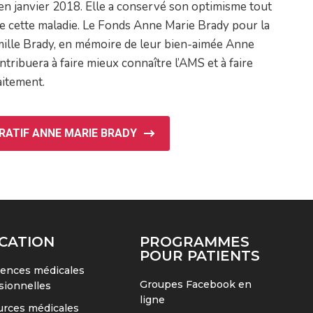
en janvier 2018. Elle a conservé son optimisme tout
 cette maladie. Le Fonds Anne Marie Brady pour la
amille Brady, en mémoire de leur bien-aimée Anne
tribuera à faire mieux connaître l’AMS et à faire
aitement.
ATIF ANNE MARIE BRADY
CATION
PROGRAMMES
POUR PATIENTS
ences médicales
Groupes Facebook en
sionnelles
ligne
rces médicales