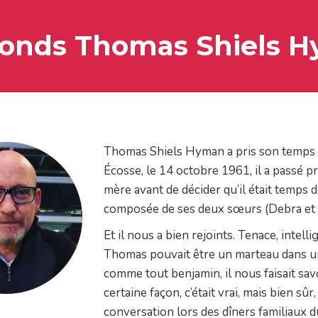
onds Thomas Shiels H
Thomas Shiels Hyman a pris son temps a
Écosse, le 14 octobre 1961, il a passé p
mère avant de décider qu’il était temps 
composée de ses deux sœurs (Debra et Jan
Et il nous a bien rejoints. Tenace, intell
Thomas pouvait être un marteau dans un ga
comme tout benjamin, il nous faisait savoi
certaine façon, c’était vrai, mais bien sû
conversation lors des dîners familiaux d