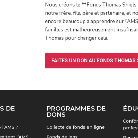
Nous créons le **Fonds Thomas Shiels
notre frère, fils, père et partenaire, et n
encore beaucoup à apprendre sur l’AMS e
familles est malheureusement insuffisan
Thomas pour changer cela.
FAITES UN DON AU FONDS THOMAS 
S DE
PROGRAMMES DE
ÉDU
DONS
Confér
 l’AMS ?
Collecte de fonds en ligne
profes
imitent l’AMS
Fonds de legs
Ressou