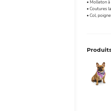
• Molleton à 
• Coutures l
• Col, poigne
Produits