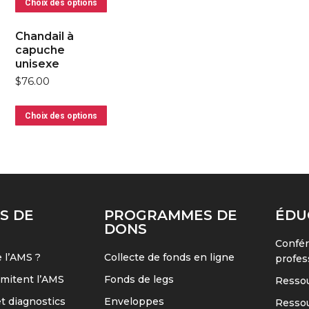
Ce
Choix des options
produit
Chandail à
a
capuche
plusieurs
unisexe
variations.
$
76.00
Les
options
Ce
Choix des options
peuvent
produit
être
a
choisies
plusieurs
sur
variations.
la
Les
S DE
PROGRAMMES DE
ÉDU
page
options
DONS
du
peuvent
Confér
 l’AMS ?
Collecte de fonds en ligne
profes
produit
être
imitent l’AMS
Fonds de legs
choisies
Ressou
sur
 diagnostics
Enveloppes
Resso