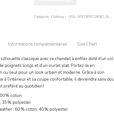
Chandail
Personalize Design
en
molleton
Catégorie :
Clothing
UGS :
5F678F8C29E8D_XL
unisexe
Informations complémentaires
Size Chart
ilhouette classique avec ce chandail à enfiler doté d’un col
de poignets longs et d’un ourlet plat. Portez-le en
n ou seul pour un look urbain et moderne. Grâce à son
 à l’intérieur et sa coupe confortable, il deviendra sans do
l préféré au quotidien !
100 % coton
, 35 % polyester
eather : 60 % coton, 40 % polyester