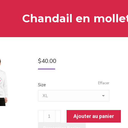
Chandail en molle
$
40.00
Effacer
Size
quantité
Ajouter au panier
de