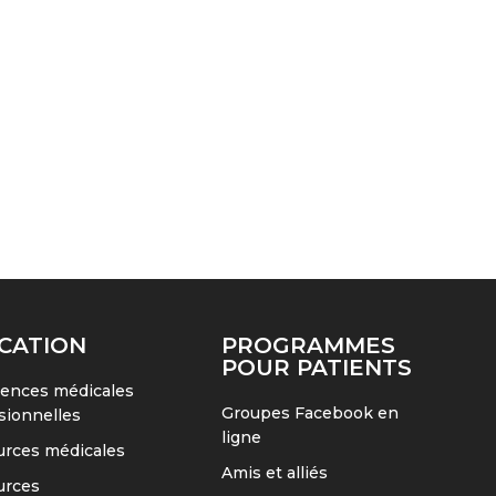
plusieurs
variations.
Les
options
peuvent
être
choisies
sur
la
page
du
produit
CATION
PROGRAMMES
POUR PATIENTS
ences médicales
Groupes Facebook en
sionnelles
ligne
rces médicales
Amis et alliés
urces