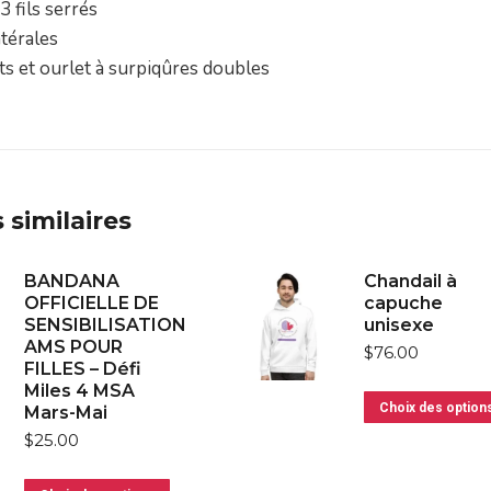
3 fils serrés
atérales
ts et ourlet à surpiqûres doubles
 similaires
BANDANA
Chandail à
OFFICIELLE DE
capuche
SENSIBILISATION
unisexe
AMS POUR
$
76.00
FILLES – Défi
Miles 4 MSA
Choix des option
Mars-Mai
$
25.00