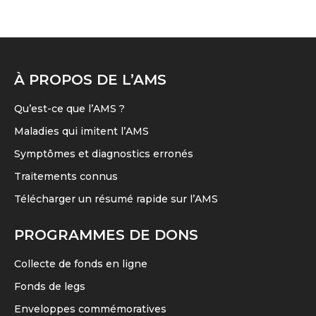
a
peuvent
page
plusieurs
être
du
variations.
choisies
produit
Les
sur
À PROPOS DE L’AMS
options
la
peuvent
page
Qu’est-ce que l’AMS ?
être
du
Maladies qui imitent l’AMS
choisies
produit
Symptômes et diagnostics erronés
sur
Traitements connus
la
page
Télécharger un résumé rapide sur l’AMS
du
PROGRAMMES DE DONS
produit
Collecte de fonds en ligne
Fonds de legs
Enveloppes commémoratives