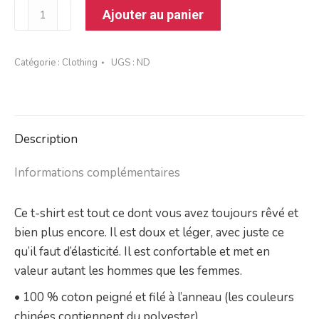
quantité
Ajouter au panier
de
T-
Catégorie :
Clothing
UGS :
ND
shirt
unisexe
à
manches
Description
courtes
Informations complémentaires
Ce t-shirt est tout ce dont vous avez toujours rêvé et
bien plus encore. Il est doux et léger, avec juste ce
qu’il faut d’élasticité. Il est confortable et met en
valeur autant les hommes que les femmes.
• 100 % coton peigné et filé à l’anneau (les couleurs
chinées contiennent du polyester)