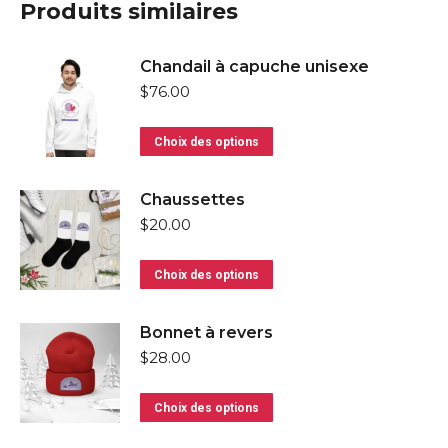
Produits similaires
Chandail à capuche unisexe
$
76.00
Ce
Choix des options
produit
a
Chaussettes
plusieurs
$
20.00
variations.
Ce
Les
Choix des options
produit
options
a
peuvent
Bonnet à revers
plusieurs
être
$
28.00
variations.
choisies
Ce
Les
sur
Choix des options
produit
options
la